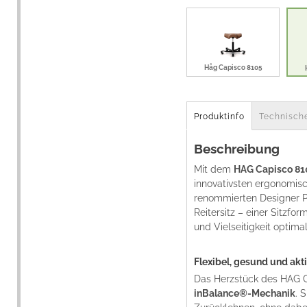
Håg Capisco 8105
Produktinfo
Technisch
Beschreibung
Mit dem
HAG Capisco 81
innovativsten ergonomis
renommierten Designer Pe
Reitersitz – einer Sitzfo
und Vielseitigkeit optima
Flexibel, gesund und akt
Das Herzstück des HAG Ca
inBalance®-Mechanik
. 