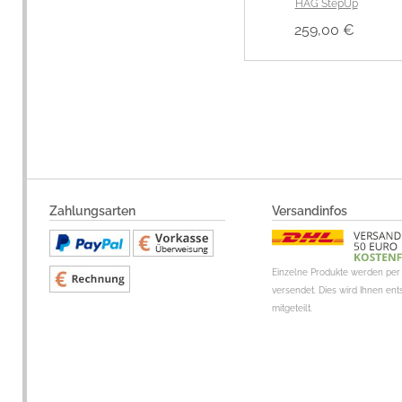
HÅG StepUp
259,00 €
Zahlungsarten
Versandinfos
Einzelne Produkte werden per 
versendet. Dies wird Ihnen en
mitgeteilt.