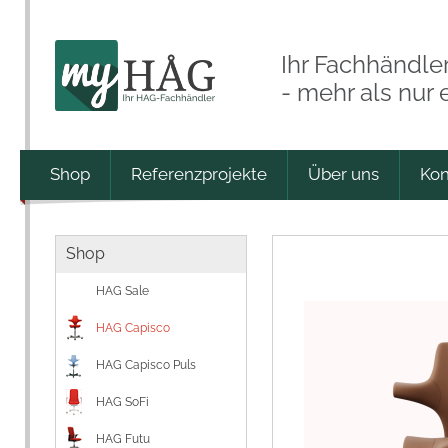
Ihr Fachhändle
- mehr als nur
Shop
Referenzprojekte
Über uns
Kon
Shop
HAG Sale
HAG Capisco
HAG Capisco Puls
HAG SoFi
HAG Futu