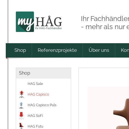
Ihr Fachhändle
- mehr als nur
Shop
Referenzprojekte
Über uns
Kon
Shop
HAG Sale
HAG Capisco
HAG Capisco Puls
HAG SoFi
HAG Futu