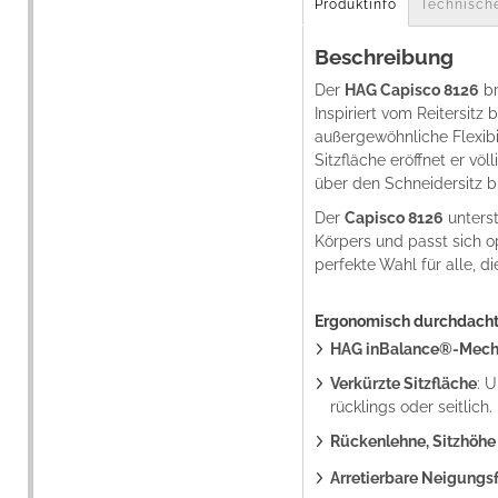
Produktinfo
Technisch
Beschreibung
Der
HAG Capisco 8126
br
Inspiriert vom Reitersitz
außergewöhnliche Flexibil
Sitzfläche eröffnet er vö
über den Schneidersitz bi
Der
Capisco 8126
unters
Körpers und passt sich op
perfekte Wahl für alle, d
Ergonomisch durchdacht 
HAG inBalance®-Mech
Verkürzte Sitzfläche
: U
rücklings oder seitlich.
Rückenlehne, Sitzhöhe &
Arretierbare Neigungs