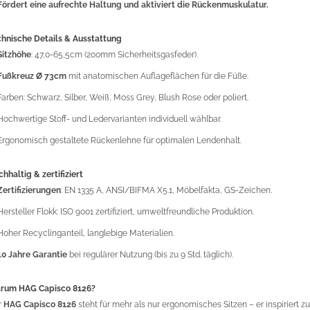
Fördert eine aufrechte Haltung und aktiviert die Rückenmuskulatur.
chnische Details & Ausstattung
Sitzhöhe
: 47,0-65,5cm (200mm Sicherheitsgasfeder).
Fußkreuz Ø 73cm
mit anatomischen Auflageflächen für die Füße.
Farben: Schwarz, Silber, Weiß, Moss Grey, Blush Rose oder poliert.
Hochwertige Stoff- und Ledervarianten individuell wählbar.
Ergonomisch gestaltete Rückenlehne für optimalen Lendenhalt.
hhaltig & zertifiziert
Zertifizierungen
: EN 1335 A, ANSI/BIFMA X5.1, Möbelfakta, GS-Zeichen.
Hersteller Flokk: ISO 9001 zertifiziert, umweltfreundliche Produktion.
Hoher Recyclinganteil, langlebige Materialien.
10 Jahre Garantie
bei regulärer Nutzung (bis zu 9 Std. täglich).
rum HAG Capisco 8126?
r
HAG Capisco 8126
steht für mehr als nur ergonomisches Sitzen – er inspiriert zu