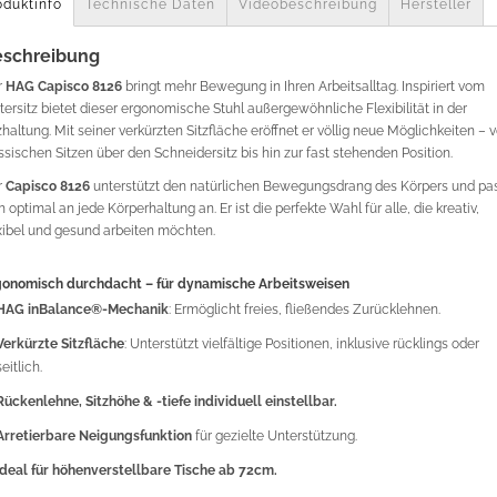
oduktinfo
Technische Daten
Videobeschreibung
Hersteller
schreibung
r
HAG Capisco 8126
bringt mehr Bewegung in Ihren Arbeitsalltag. Inspiriert vom
tersitz bietet dieser ergonomische Stuhl außergewöhnliche Flexibilität in der
zhaltung. Mit seiner verkürzten Sitzfläche eröffnet er völlig neue Möglichkeiten –
ssischen Sitzen über den Schneidersitz bis hin zur fast stehenden Position.
r
Capisco 8126
unterstützt den natürlichen Bewegungsdrang des Körpers und pa
h optimal an jede Körperhaltung an. Er ist die perfekte Wahl für alle, die kreativ,
xibel und gesund arbeiten möchten.
gonomisch durchdacht – für dynamische Arbeitsweisen
HAG inBalance®-Mechanik
: Ermöglicht freies, fließendes Zurücklehnen.
Verkürzte Sitzfläche
: Unterstützt vielfältige Positionen, inklusive rücklings oder
seitlich.
Rückenlehne, Sitzhöhe & -tiefe individuell einstellbar.
Arretierbare Neigungsfunktion
für gezielte Unterstützung.
Ideal für höhenverstellbare Tische ab 72cm.