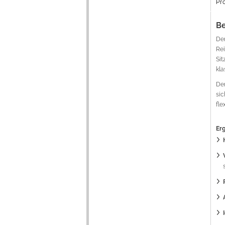
Pr
Be
De
Rei
Sit
kla
De
sic
fle
Er