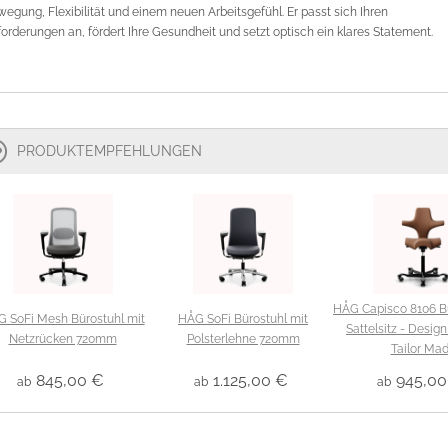
egung, Flexibilität und einem neuen Arbeitsgefühl. Er passt sich Ihren
orderungen an, fördert Ihre Gesundheit und setzt optisch ein klares Statement.
PRODUKTEMPFEHLUNGEN
HÅG Capisco 8106 Bü
 SoFi Mesh Bürostuhl mit
HÅG SoFi Bürostuhl mit
Sattelsitz - Design
Netzrücken 720mm
Polsterlehne 720mm
Tailor Ma
845,00 €
1.125,00 €
945,00
ab
ab
ab