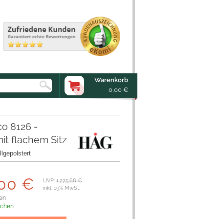
Warenkorb
0,00 €
o 8126 -
it flachem Sitz
lgepolstert
00 €
UVP:
1.275,68 €
inkl. 19% MwSt.
en
ochen