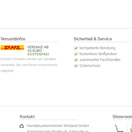
Versandinfos
Sicherheit & Service
kompetente Beratung
kostenlose Stoffproben
Einzelne Produkte werden per Spedition
autorisierter Fachhändler
versendet. Dies wird Ihnen entsprechend
Datenschutz
mitgeteilt.
Kontakt
Showroo
Handelsunternehmen Wieland GmbH
Königsbrücker Straße 96, Gebäude 29