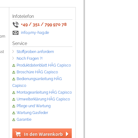
Infotelefon
+49 / 351 / 799 970 78
info@my-hag.de
 vom
Service
sst
Stoffproben anfordern
Noch Fragen ?!
Produktdatenblatt HÅG Capisco
Broschüre HÅG Capisco
Bedienungsanleitung HÅG
Capisco
Montageanleitung HÅG Capisco
Umwelterklärung HÅG Capisco
Pflege und Wartung
Wartung Gasfeder
Garantie
In den Warenkorb