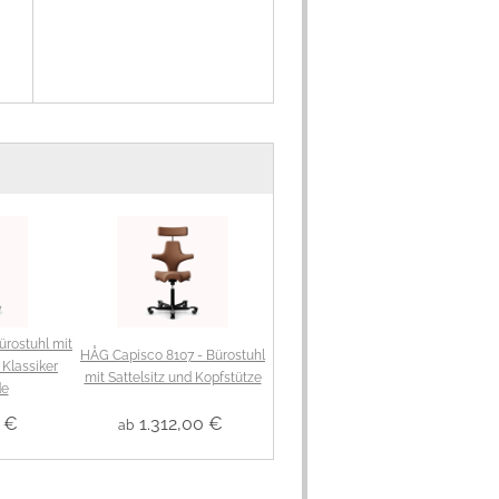
rostuhl mit
HÅG Capisco 8107 - Bürostuhl
 Klassiker
mit Sattelsitz und Kopfstütze
de
 €
1.312,00 €
ab