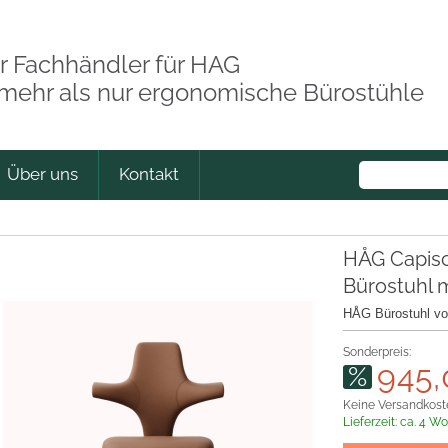
hr Fachhändler für HAG
 mehr als nur ergonomische Bürostühle
Über uns
Kontakt
HÅG Capisc
Bürostuhl m
HÅG Bürostuhl vol
Sonderpreis:
945,
Keine Versandkost
Lieferzeit:
ca. 4 W