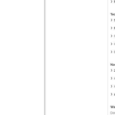
Te
Nac
Wa
De