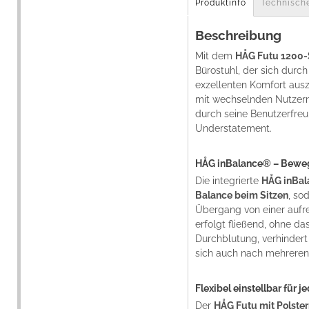
Produktinfo
Technisch
Beschreibung
Mit dem
HÅG Futu 1200-
Bürostuhl, der sich durch 
exzellenten Komfort ausz
mit wechselnden Nutzern
durch seine Benutzerfreu
Understatement.
HÅG inBalance® – Bewe
Die integrierte
HÅG inBa
Balance beim Sitzen
, so
Übergang von einer aufre
erfolgt fließend, ohne d
Durchblutung, verhindert
sich auch nach mehreren 
Flexibel einstellbar für j
Der
HÅG Futu mit Polste