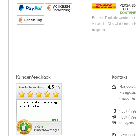
Einzelne Produkte werden per 
versendet. Dies wird Ihnen en
mitgeteilt.
Kundenfeedback
Kontakt
Handelsu
Königsbrü
01099 Dr
0351 / 79
0351 / 79
info@my-
Beratung