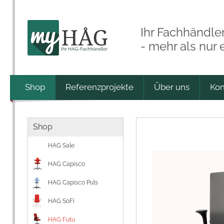
Ihr Fachhändle
- mehr als nur
Shop
Referenzprojekte
Über uns
Kon
Shop
HAG Sale
HAG Capisco
HAG Capisco Puls
HAG SoFi
HAG Futu